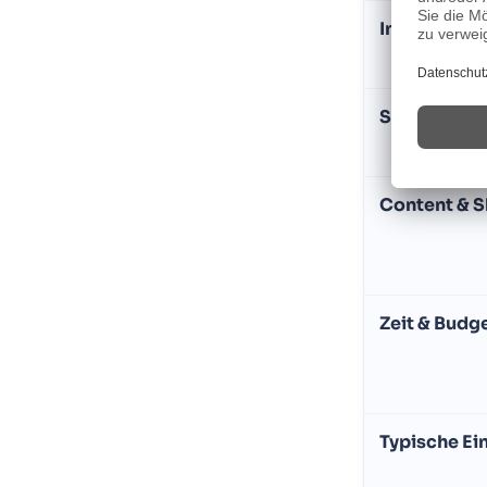
Inhaltstiefe
SEO-Fokus
Content & S
Zeit & Budg
Typische Ei