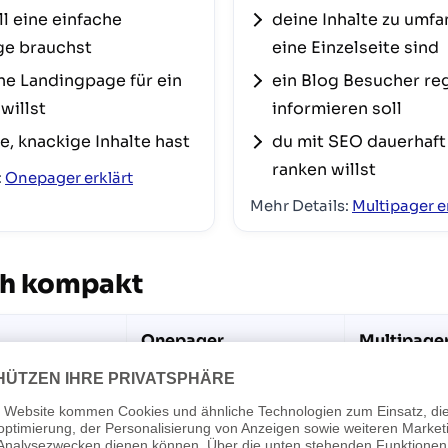
l eine einfache
deine Inhalte zu umfa
e brauchst
eine Einzelseite sind
ne Landingpage für ein
ein Blog Besucher re
willst
informieren soll
, knackige Inhalte hast
du mit SEO dauerhaft
ranken willst
:
Onepager erklärt
Mehr Details:
Multipager e
ch kompakt
Onepager
Multipage
Navigation
Eine Seite, Anker-
Mehrere Se
Menü
Haupt- & 