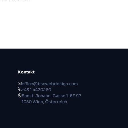
Kontakt
office@bscwebdesign.com
+43 1 4420260
Sankt-Johann-Gasse 1-5/1/17
1050 Wien, Österreich