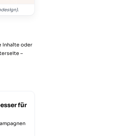
bdesign).
 Inhalte oder
erseite –
esser für
 Kampagnen