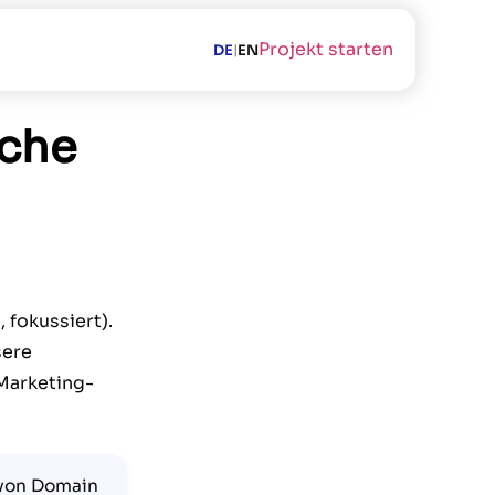
Projekt starten
DE
EN
|
lche
, fokussiert).
sere
 Marketing-
 von Domain