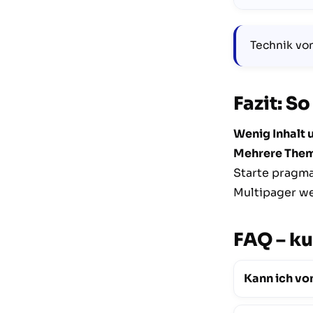
Technik vo
Fazit: S
Wenig Inhalt 
Mehrere Them
Starte pragma
Multipager we
FAQ – ku
Kann ich vo