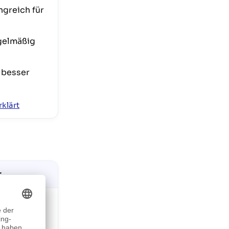
ngreich für
gelmäßig
 besser
rklärt
r
iten,
Untermenüs