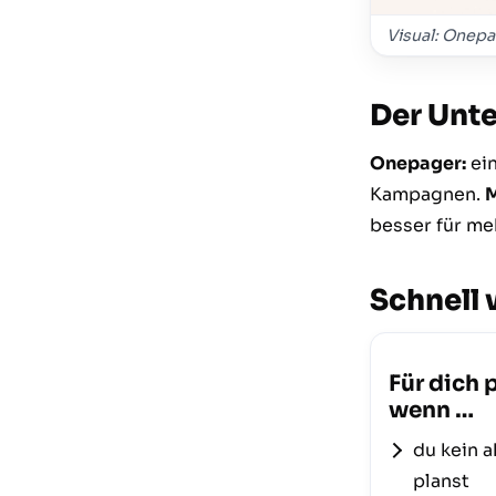
Visual: Onepa
Der Unt
Onepager:
ein
Kampagnen.
M
besser für m
Schnell 
Für dich 
wenn …
du kein 
planst