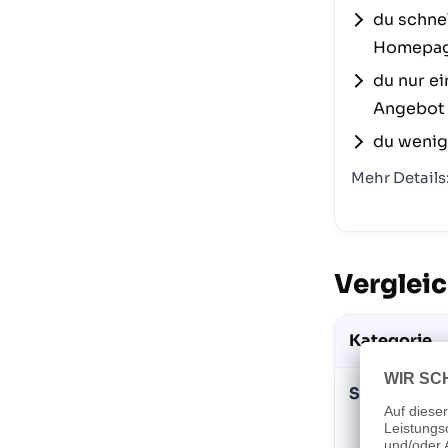
du schnel
Homepag
du nur ei
Angebot 
du wenige
Mehr Details
Verglei
Kategorie
Struktur & 