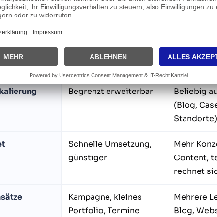
Kurz, auf das
Ausführlic
Wesentliche
Thema/Lei
1 Haupt-Keyword /
Eigenes K
Suchintention
Unterseite 
kalierung
Begrenzt erweiterbar
Beliebig a
(Blog, Cas
Standorte)
et
Schnelle Umsetzung,
Mehr Konz
günstiger
Content, t
rechnet si
nsätze
Kampagne, kleines
Mehrere Le
Portfolio, Termine
Blog, Web