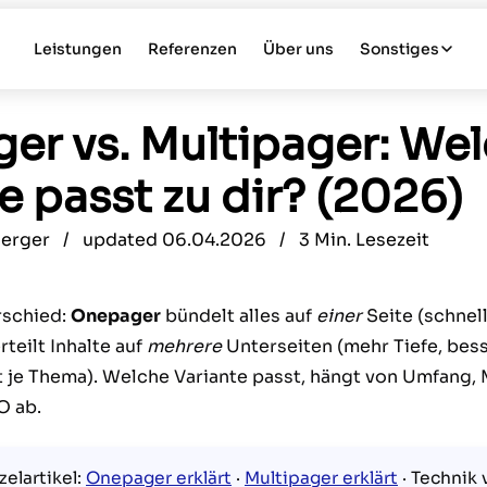
Leistungen
Referenzen
Über uns
Sonstiges
er vs. Multipager: We
 passt zu dir? (2026)
Berger /
updated
06.04.2026 / 3 Min. Lesezeit
rschied:
Onepager
bündelt alles auf
einer
Seite (schnell
rteilt Inhalte auf
mehrere
Unterseiten (mehr Tiefe, bes
t je Thema). Welche Variante passt, hängt von Umfang,
O ab.
zelartikel:
Onepager erklärt
·
Multipager erklärt
· Technik