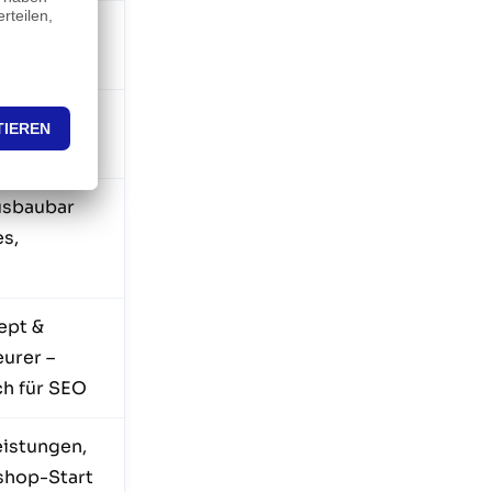
h pro
stung
eyword je
(stärker)
usbaubar
es,
ept &
eurer –
ch für SEO
istungen,
shop-Start