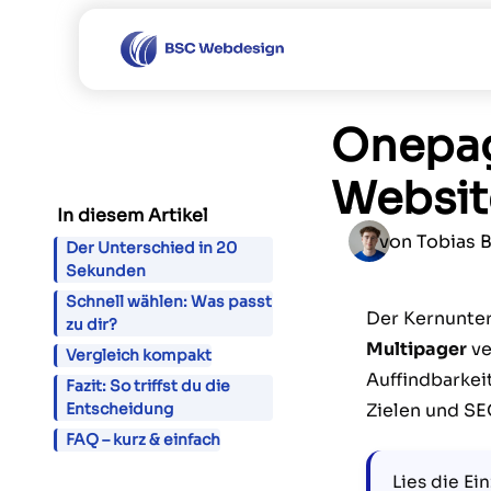
Onepag
Website
In diesem Artikel
von
Tobias 
Der Unterschied in 20
Sekunden
Schnell wählen: Was passt
Der Kernunte
zu dir?
Multipager
ve
Vergleich kompakt
Auffindbarkei
Fazit: So triffst du die
Zielen und SE
Entscheidung
FAQ – kurz & einfach
Lies die Ein