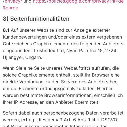
/privacy
/
und
https://policies.google.com
/privacy
?hl=de
&gl=de
8) Seitenfunktionalitäten
8.1
Auf unserer Website sind zur Anzeige externer
Kundenbewertungen und/oder eines extern vergebenen
Gütezeichens Graphikelemente des folgenden Anbieters
eingebunden: Trustindex Ltd, Nyari Pal utca 15, 2724
Ujlengyel, Ungarn.
Wenn Sie eine Seite unseres Webauftritts aufrufen, die
solche Graphikelemente enthält, stellt Ihr Browser eine
direkte Verbindung zu den Servern des Anbieters her,
um die Elemente ordnungsgemäß zu laden. Hierbei
werden bestimmte Browserinformationen, einschließlich
Ihrer IP-Adresse, an den Anbieter übermittelt.
Sofern dabei auch personenbezogene Daten verarbeitet
werden, erfolgt dies gemäß Art. 6 Abs. 1 lit. f DSGVO
auf Basis unseres berechtigten Interesses an der