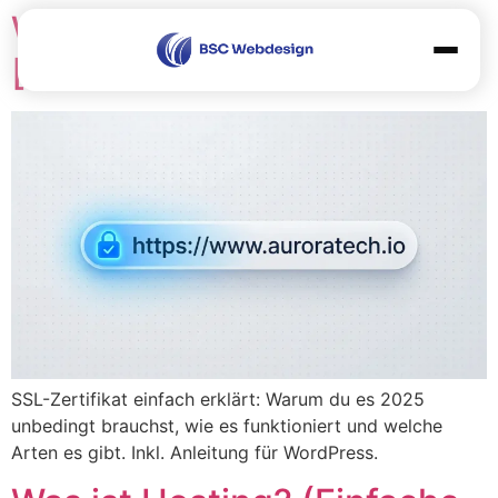
Was ist ein SSL-Zertifikat?
[2026]
Leistungen
Referenzen
Über uns
Sonstiges
Blog
FAQ
Jobs
SSL-Zertifikat einfach erklärt: Warum du es 2025
unbedingt brauchst, wie es funktioniert und welche
Sponsoring
Arten es gibt. Inkl. Anleitung für WordPress.
DE
EN
|