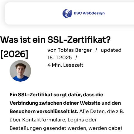
Leistungen
Was ist ein SSL-Zertifikat?
Referenzen
von
Tobias Berger /
updated
[2026]
Über uns
18.11.2025 /
4 Min. Lesezeit
Sonstiges
Blog
FAQ
Ein SSL-Zertifikat sorgt dafür, dass die
Verbindung zwischen deiner Website und den
Jobs
Besuchern verschlüsselt ist.
Alle Daten, die z.B.
Sponsoring
über Kontaktformulare, Logins oder
Bestellungen gesendet werden, werden dabei
DE
EN
|