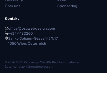
Über uns
Sponsoring
Kontakt
office@bscwebdesign.com
+43 1 4420260
Sankt-Johann-Gasse 1-5/1/17
1050 Wien, Österreich
© 2026 BSC Webdesign OG. Alle Rechte vorbehalten.
Datenschutzerklärung
Impressum