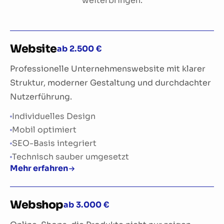
weiterbringen.
Beruflich sammelte er Erfahrung in E-Commerce,
Social Media und digitalem Marketing. Mit seinem
Gespür für Trends, seiner internationalen
Website
ab 2.500 €
Perspektive und seinem technischen Know-how
entwickelt er bei BSC passgenaue Lösungen für
Professionelle Unternehmenswebsite mit klarer
unsere Kunden. Kreativ, modern und
Struktur, moderner Gestaltung und durchdachter
umsetzungsstark.
Nutzerführung.
Individuelles Design
×
Mobil optimiert
LinkedIn
SEO-Basis integriert
Technisch sauber umgesetzt
Mehr erfahren
Webshop
ab 3.000 €