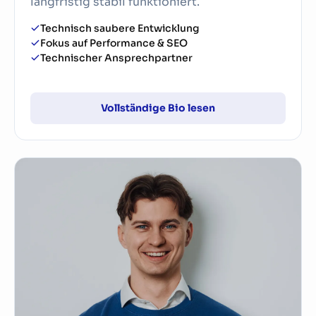
langfristig stabil funktioniert.
Technisch saubere Entwicklung
Fokus auf Performance & SEO
Technischer Ansprechpartner
Vollständige Bio lesen
Tobias Berger
Technische Umsetzung
Tobias ist unser Zahlenmensch und Technikfan. Mit
einem ausgezeichnet abgeschlossenen Bachelor
in Statistik und Wirtschaftsmathematik an der TU
Wien sowie einem Leistungsstipendium studiert
er derzeit im Masterprogramm Statistics,
Probability and Mathematics in Economics.