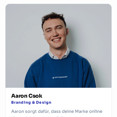
Paul Stellnberger
Design & Struktur
Paul verbindet wirtschaftliches Denken mit
sozialem Feingefühl. Er absolvierte sein Studium
an der WU Wien mit ausgezeichnetem Erfolg,
verbrachte ein Auslandssemester an der George
Washington Universität und ist Teil der WU Top
League.
Praktische Einblicke erhielt er bei der EU-
Kommission und der Nationalbank, wo er seine
analytischen Fähigkeiten weiter schärfen konnte.
Mit seiner strategischen Denkweise, seiner
Vielseitigkeit und seiner Begeisterung für neue
Aaron Csok
Ideen bringt Paul wertvolle Impulse ins Team.
Branding & Design
Aaron sorgt dafür, dass deine Marke online