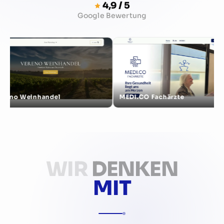
4,9 / 5
Google Bewertung
einhandel
MEDI.CO Fachärzte
Sc
WIR
DENKEN
MIT