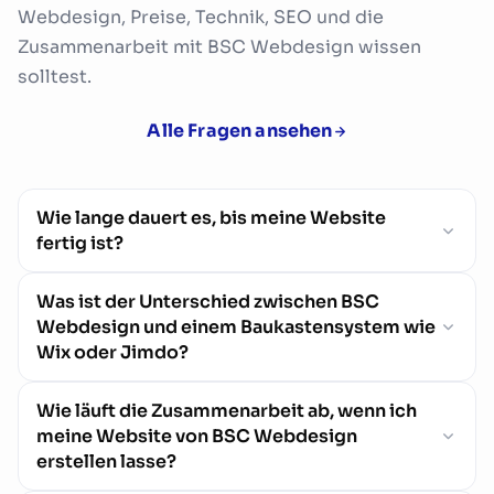
Webdesign, Preise, Technik, SEO und die
Zusammenarbeit mit BSC Webdesign wissen
solltest.
Alle Fragen ansehen
Wie lange dauert es, bis meine Website
fertig ist?
Was ist der Unterschied zwischen BSC
Die meisten Websites sind in drei bis fünf
Webdesign und einem Baukastensystem wie
Wochen fertig. Der genaue Zeitrahmen hängt
Wix oder Jimdo?
vom Umfang des Projekts und den jeweiligen
Feedbackrunden ab. Wir arbeiten strukturiert
Wie läuft die Zusammenarbeit ab, wenn ich
Baukastensysteme sind praktisch, haben aber
und halten dich laufend auf dem aktuellen
meine Website von BSC Webdesign
klare Grenzen. Viele Seiten laden langsamer,
Stand, damit der Ablauf für dich klar und
erstellen lasse?
nutzen starre Strukturen und bieten weniger
planbar bleibt.