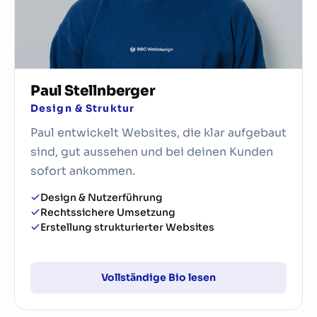
Neben dem Studium war er als Lehrassistent an
der TU tätig und hat eigenständig Websites für
universitäre Projekte umgesetzt. Seine
Begeisterung für Technologie, sein analytisches
Denken und sein Blick fürs Detail machen ihn zu
Paul Stellnberger
einem unverzichtbaren Teil des Teams.
Design & Struktur
Paul entwickelt Websites, die klar aufgebaut
sind, gut aussehen und bei deinen Kunden
×
LinkedIn
sofort ankommen.
Design & Nutzerführung
Rechtssichere Umsetzung
Erstellung strukturierter Websites
Vollständige Bio lesen