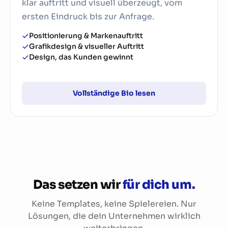
klar auftritt und visuell überzeugt, vom
×
LinkedIn
ersten Eindruck bis zur Anfrage.
Positionierung & Markenauftritt
Grafikdesign & visueller Auftritt
Design, das Kunden gewinnt
Vollständige Bio lesen
Aaron Csok
Branding & Design
Aaron bringt Unternehmergeist und digitale
Das setzen wir
für dich um.
Vision ins Team. Während seines Studiums in den
USA schloss er als Jahrgangsbester ab und
Keine Templates, keine Spielereien. Nur
engagierte sich als Vizepräsident der
Lösungen, die dein Unternehmen wirklich
Studentenvertretung.