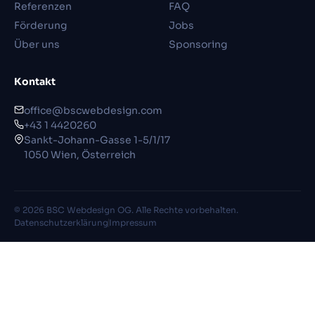
Referenzen
FAQ
Förderung
Jobs
Über uns
Sponsoring
Kontakt
office@bscwebdesign.com
+43 1 4420260
Sankt-Johann-Gasse 1-5/1/17
1050 Wien, Österreich
© 2026 BSC Webdesign OG. Alle Rechte vorbehalten.
Datenschutzerklärung
Impressum