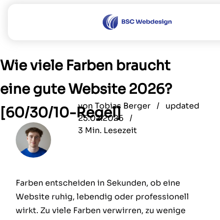
Leistungen
Wie viele Farben braucht
Referenzen
eine gute Website 2026?
Über uns
von
Tobias Berger /
updated
[60/30/10-Regel]
Sonstiges
25.02.2026 /
3 Min. Lesezeit
Blog
FAQ
Jobs
Farben entscheiden in Sekunden, ob eine
Sponsoring
Website ruhig, lebendig oder professionell
wirkt. Zu viele Farben verwirren, zu wenige
DE
EN
|