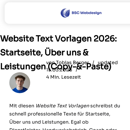
Leistungen
Website Text Vorlagen 2026:
Referenzen
Startseite, Über uns &
Über uns
von
Tobias Berger /
updated
Leistungen (Copy-&-Paste)
Sonstiges
15.03.2026 /
4 Min. Lesezeit
Blog
FAQ
Jobs
Mit diesen
Website Text Vorlagen
schreibst du
Sponsoring
schnell professionelle Texte für Startseite,
Über uns und Leistungen. Egal ob
DE
EN
|